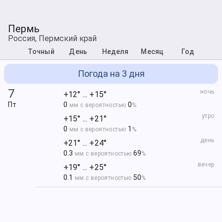
Пермь
Россия, Пермский край
Точный
День
Неделя
Месяц
Год
Погода на 3 дня
7
ночь
+12° ... +15°
Пт
0
0
мм с вероятностью
%
утро
+15° ... +21°
0
1
мм с вероятностью
%
день
+21° ... +24°
0.3
69
мм с вероятностью
%
вечер
+19° ... +25°
0.1
50
мм с вероятностью
%