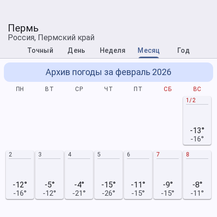
Пермь
Россия, Пермский край
Точный
День
Неделя
Месяц
Год
Архив погоды за февраль 2026
ПН
ВТ
СР
ЧТ
ПТ
СБ
ВС
1/2
-13°
-16°
2
3
4
5
6
7
8
-12°
-5°
-4°
-15°
-11°
-9°
-8°
-16°
-12°
-21°
-26°
-15°
-15°
-11°