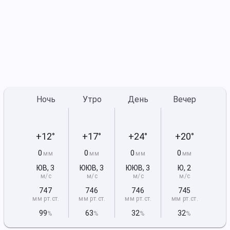
Ночь
Утро
День
Вечер
+12°
+17°
+24°
+20°
0
0
0
0
мм
мм
мм
мм
ЮВ
,
3
ЮЮВ
,
3
ЮЮВ
,
3
Ю
,
2
м/с
м/с
м/с
м/с
747
746
746
745
мм рт
.ст.
мм рт
.ст.
мм рт
.ст.
мм рт
.ст.
99
63
32
32
%
%
%
%