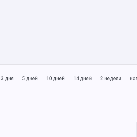
3 дня
5 дней
10 дней
14 дней
2 недели
но