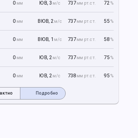
1
0
ЮВ
,
3
737
72
мм
м/с
мм рт
.ст.
%
1
0
ВЮВ
,
2
737
55
мм
м/с
мм рт
.ст.
%
1
0
ВЮВ
,
1
737
58
мм
м/с
мм рт
.ст.
%
2
0
ЮВ
,
2
737
75
мм
м/с
мм рт
.ст.
%
2
0
ЮВ
,
2
738
95
мм
м/с
мм рт
.ст.
%
актно
Подробно