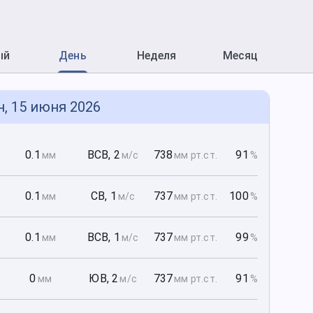
ый
День
Неделя
Месяц
н, 15 июня 2026
0
0.1
ВСВ
,
2
738
91
мм
м/с
мм рт
.ст.
%
0
0.1
СВ
,
1
737
100
мм
м/с
мм рт
.ст.
%
0
0.1
ВСВ
,
1
737
99
мм
м/с
мм рт
.ст.
%
0
0
ЮВ
,
2
737
91
мм
м/с
мм рт
.ст.
%