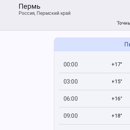
Пермь
Россия, Пермский край
Точн
П
00:00
+17°
741
84
мм рт
.ст.
%
03:00
+15°
741
100
мм рт
.ст.
%
06:00
+16°
741
96
мм рт
.ст.
%
09:00
+18°
740
82
мм рт
.ст.
%