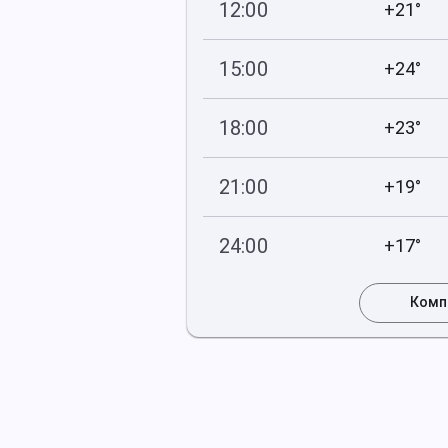
12:00
+21°
740
63
мм рт
.ст.
%
15:00
+24°
739
69
мм рт
.ст.
%
18:00
+23°
738
83
мм рт
.ст.
%
21:00
+19°
738
78
мм рт
.ст.
%
24:00
+17°
738
91
мм рт
.ст.
%
Комп