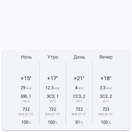
Ночь
Утро
День
Вечер
+15°
+17°
+21°
+18°
29
12.3
4
3.3
мм
мм
мм
мм
ЮВ
,
1
ЗСЗ
,
1
ССЗ
,
2
ЗСЗ
,
2
м/с
м/с
м/с
м/с
732
732
732
733
мм рт
.ст.
мм рт
.ст.
мм рт
.ст.
мм рт
.ст.
100
100
81
100
%
%
%
%