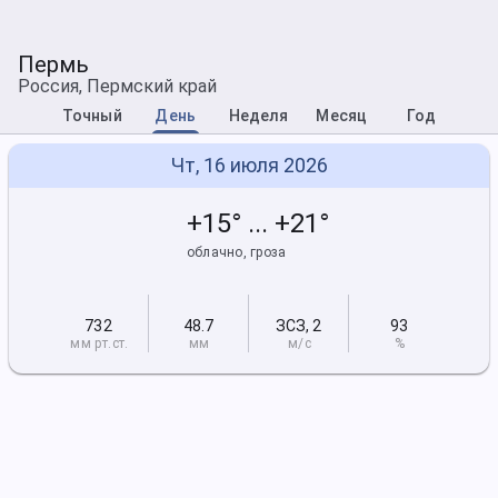
Пермь
Россия, Пермский край
Точный
День
Неделя
Месяц
Год
Чт, 16 июля 2026
+15° ... +21°
облачно, гроза
732
48.7
ЗСЗ
,
2
93
мм рт
.ст.
мм
м/с
%