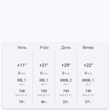
Ночь
Утро
День
Вечер
+11°
+21°
+29°
+22°
0
0
0
0
мм
мм
мм
мм
ЮВ
,
1
ЮВ
,
1
ЮЮВ
,
2
ЮЮВ
,
1
м/с
м/с
м/с
м/с
748
749
749
749
мм рт
.ст.
мм рт
.ст.
мм рт
.ст.
мм рт
.ст.
74
46
23
37
%
%
%
%