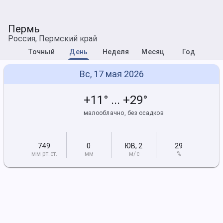
Пермь
Россия, Пермский край
Точный
День
Неделя
Месяц
Год
Вс, 17 мая 2026
+11° ... +29°
малооблачно, без осадков
749
0
ЮВ
,
2
29
мм рт
.ст.
мм
м/с
%