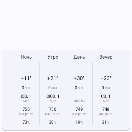
Ночь
Утро
День
Вечер
+11°
+21°
+30°
+23°
0
0
0
0
мм
мм
мм
мм
ЮВ
,
1
ЮЮВ
,
1
СВ
,
1
м/с
м/с
штиль
м/с
750
750
749
748
мм рт
.ст.
мм рт
.ст.
мм рт
.ст.
мм рт
.ст.
73
38
19
31
%
%
%
%