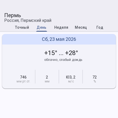
Пермь
Россия, Пермский край
Точный
День
Неделя
Месяц
Год
Сб, 23 мая 2026
+15° ... +28°
облачно, слабый дождь
746
2
ЮЗ
,
2
72
мм рт
.ст.
мм
м/с
%