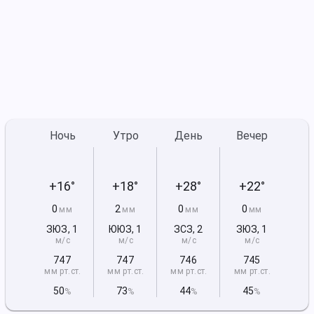
Ночь
Утро
День
Вечер
+16°
+18°
+28°
+22°
0
2
0
0
мм
мм
мм
мм
ЗЮЗ
,
1
ЮЮЗ
,
1
ЗСЗ
,
2
ЗЮЗ
,
1
м/с
м/с
м/с
м/с
747
747
746
745
мм рт
.ст.
мм рт
.ст.
мм рт
.ст.
мм рт
.ст.
50
73
44
45
%
%
%
%