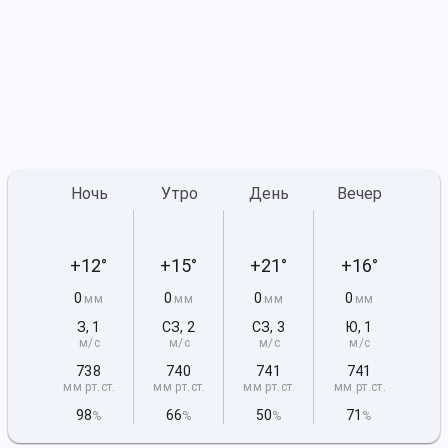
Ночь
Утро
День
Вечер
+12°
+15°
+21°
+16°
0
0
0
0
мм
мм
мм
мм
З
,
1
СЗ
,
2
СЗ
,
3
Ю
,
1
м/с
м/с
м/с
м/с
738
740
741
741
мм рт
.ст.
мм рт
.ст.
мм рт
.ст.
мм рт
.ст.
98
66
50
71
%
%
%
%