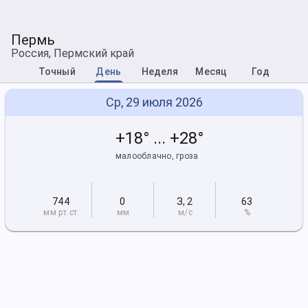
Пермь
Россия, Пермский край
Точный
День
Неделя
Месяц
Год
Ср, 29 июля 2026
+18° ... +28°
малооблачно, гроза
744
0
З
,
2
63
мм рт
.ст.
мм
м/с
%