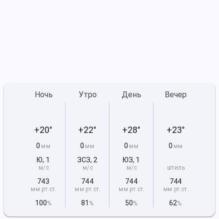
Ночь
Утро
День
Вечер
+20°
+22°
+28°
+23°
0
0
0
0
мм
мм
мм
мм
Ю
,
1
ЗСЗ
,
2
ЮЗ
,
1
м/с
м/с
м/с
штиль
743
744
744
744
мм рт
.ст.
мм рт
.ст.
мм рт
.ст.
мм рт
.ст.
100
81
50
62
%
%
%
%