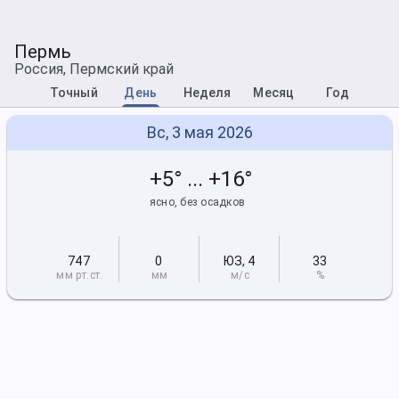
Пермь
Россия, Пермский край
Точный
День
Неделя
Месяц
Год
Вс, 3 мая 2026
+5° ... +16°
ясно, без осадков
747
0
ЮЗ
,
4
33
мм рт
.ст.
мм
м/с
%