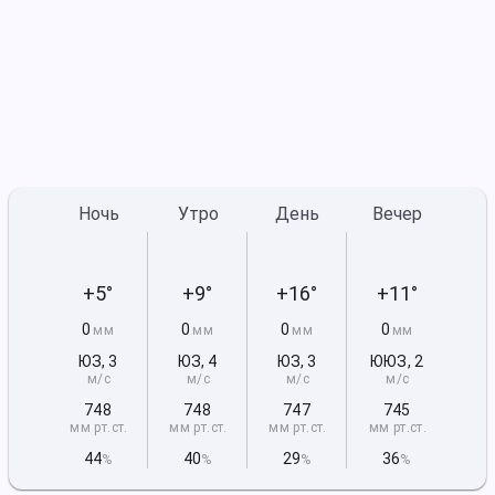
Ночь
Утро
День
Вечер
+5°
+9°
+16°
+11°
0
0
0
0
мм
мм
мм
мм
ЮЗ
,
3
ЮЗ
,
4
ЮЗ
,
3
ЮЮЗ
,
2
м/с
м/с
м/с
м/с
748
748
747
745
мм рт
.ст.
мм рт
.ст.
мм рт
.ст.
мм рт
.ст.
44
40
29
36
%
%
%
%