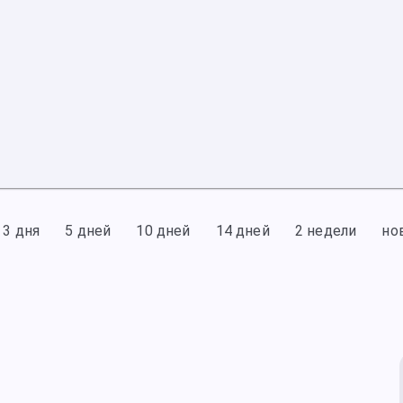
3 дня
5 дней
10 дней
14 дней
2 недели
но