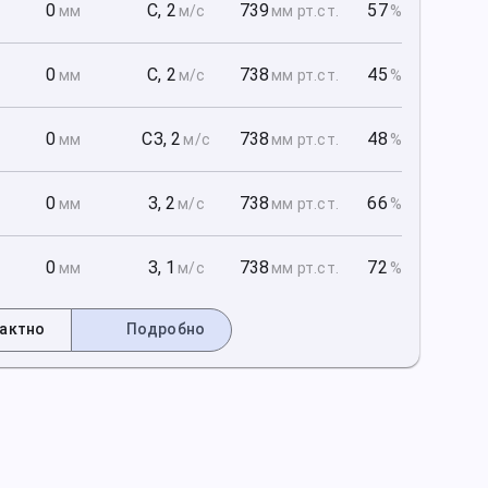
1
0
С
,
2
739
57
мм
м/с
мм рт
.ст.
%
1
0
С
,
2
738
45
мм
м/с
мм рт
.ст.
%
1
0
СЗ
,
2
738
48
мм
м/с
мм рт
.ст.
%
2
0
З
,
2
738
66
мм
м/с
мм рт
.ст.
%
2
0
З
,
1
738
72
мм
м/с
мм рт
.ст.
%
актно
Подробно