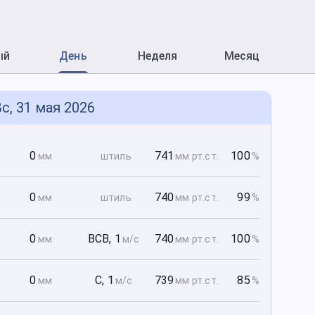
ый
День
Неделя
Месяц
с, 31 мая 2026
0
0
741
100
мм
штиль
мм рт
.ст.
%
0
0
740
99
мм
штиль
мм рт
.ст.
%
0
0
ВСВ
,
1
740
100
мм
м/с
мм рт
.ст.
%
0
0
С
,
1
739
85
мм
м/с
мм рт
.ст.
%