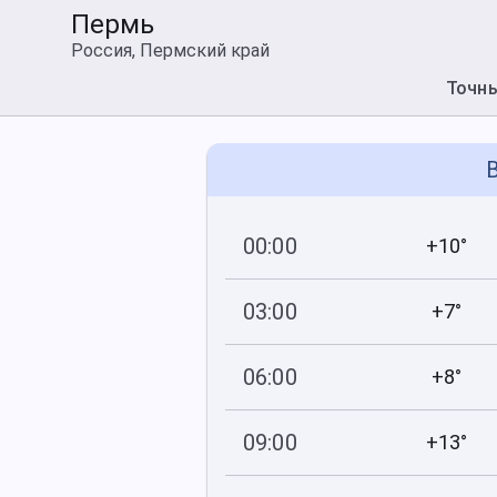
Пермь
Россия, Пермский край
Точн
В
00:00
+10°
739
94
мм рт
.ст.
%
03:00
+7°
740
96
мм рт
.ст.
%
06:00
+8°
740
96
мм рт
.ст.
%
09:00
+13°
740
87
мм рт
.ст.
%