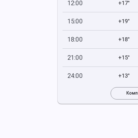
12:00
+17°
740
75
мм рт
.ст.
%
15:00
+19°
741
60
мм рт
.ст.
%
18:00
+18°
741
71
мм рт
.ст.
%
21:00
+15°
741
86
мм рт
.ст.
%
24:00
+13°
741
100
мм рт
.ст.
%
Комп