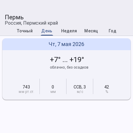
Пермь
Россия, Пермский край
Точный
День
Неделя
Месяц
Год
Чт, 7 мая 2026
+7° ... +19°
облачно, без осадков
743
0
ССВ
,
3
42
мм рт
.ст.
мм
м/с
%