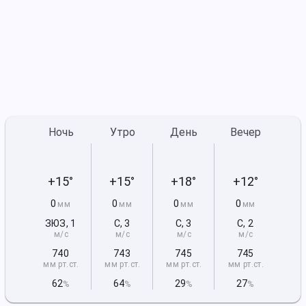
Ночь
Утро
День
Вечер
+15°
+15°
+18°
+12°
0
0
0
0
мм
мм
мм
мм
ЗЮЗ
,
1
С
,
3
С
,
3
С
,
2
м/с
м/с
м/с
м/с
740
743
745
745
мм рт
.ст.
мм рт
.ст.
мм рт
.ст.
мм рт
.ст.
62
64
29
27
%
%
%
%