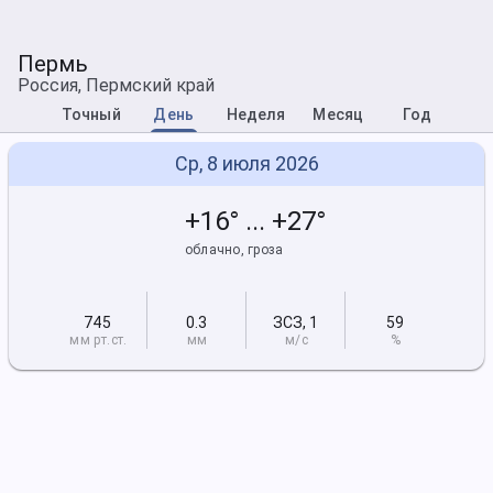
Пермь
Россия, Пермский край
Точный
День
Неделя
Месяц
Год
Ср, 8 июля 2026
+16° ... +27°
облачно, гроза
745
0.3
ЗСЗ
,
1
59
мм рт
.ст.
мм
м/с
%