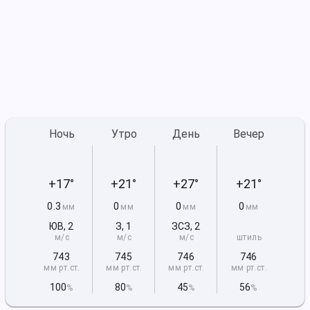
Ночь
Утро
День
Вечер
+17°
+21°
+27°
+21°
0.3
0
0
0
мм
мм
мм
мм
ЮВ
,
2
З
,
1
ЗСЗ
,
2
м/с
м/с
м/с
штиль
743
745
746
746
мм рт
.ст.
мм рт
.ст.
мм рт
.ст.
мм рт
.ст.
100
80
45
56
%
%
%
%